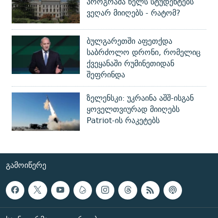
პროგრამა წელს სტუდენტებს
ვეღარ მიიღებს - რატომ?
ბულგარეთში აფეთქდა
საბრძოლო დრონი, რომელიც
ქვეყანაში რუმინეთიდან
შეფრინდა
ზელენსკი: უკრაინა აშშ-ისგან
ყოველთვიურად მიიღებს
Patriot-ის რაკეტებს
ᲒᲐᲛᲝᲘᲬᲔᲠᲔ