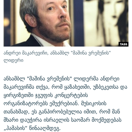
ᲒᲐᲛᲝᲘᲬᲔᲠᲔ
ᲛᲝᲚᲐᲞᲐᲠᲐᲙᲔ ᲢᲔᲥᲡᲢᲔᲑᲘ
ᲩᲔᲛᲘ ᲡᲘᲙᲕᲓᲘᲚᲘᲡ ᲛᲘᲖᲔᲖᲘᲐ COVID-19
ᲨᲘᲜ - ᲣᲪᲮᲝᲔᲗᲨᲘ
11 ᲬᲔᲚᲘ - 11 ᲐᲛᲑᲐᲕᲘ
ᲚᲘᲢᲔᲠᲐᲢᲣᲠᲣᲚᲘ ᲬᲐᲮᲜᲐᲒᲔᲑᲘ
ᲡᲐᲞᲐᲠᲚᲐᲛᲔᲜᲢᲝ ᲐᲠᲩᲔᲕᲜᲔᲑᲘᲡ ᲘᲡᲢᲝᲠᲘᲐ
ᲐᲛᲔᲠᲘᲙᲣᲚᲘ ᲛᲝᲗᲮᲠᲝᲑᲐ
ᲑᲐᲕᲨᲕᲔᲑᲘ ᲞᲠᲝᲡᲢᲘᲢᲣᲪᲘᲐᲨᲘ - ᲐᲛᲝᲣᲗᲥᲛᲔᲚᲘ ᲐᲛᲑᲐᲕᲘ
რთე/რთ-ის ყველა საიტი
ᲘᲛᲞᲔᲠᲘᲐ ᲓᲐ ᲠᲐᲓᲘᲝ
5 ᲐᲛᲑᲐᲕᲘ - 20 ᲘᲕᲜᲘᲡᲡ ᲓᲐᲨᲐᲕᲔᲑᲣᲚᲔᲑᲘ
ანდრეი მაკარევიჩი, ანსამბლ "მაშინა ვრემენის"
ᲐᲒᲕᲘᲡᲢᲝᲡ ᲝᲛᲘ
ლიდერი
ПРИВЕТ ᲙᲣᲚᲢᲣᲠᲐ
ანსამბლ "მაშინა ვრემენის" ლიდერმა ანდრეი
მაკარევიჩმა თქვა, რომ ყაზახეთში, უზბეკეთსა და
ყირგიზეთში ჯგუფის კონცერტების
ორგანიზატორებს ემუქრებიან. მუსიკოსის
თანახმად, ეს განპირობებულია იმით, რომ მან
მხარი დაუჭირა ისრაელის საომარ მოქმედებას
„ჰამასის“ წინააღმდეგ.