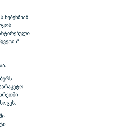
 ნებენზიამ
ლყოს
რანტირებული
ყვეტის"
აა.
მბერს
სარაკეტო
მხრეთში
ხოცეს.
ში
ტი