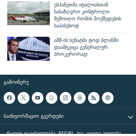
ესპანეთმა იტალიასთან
სასაზღვრო კონტროლი
შემოიღო რომის მოქმედების
საპასუხოდ
აშშ-ის სენატმა ტოდ ბლანში
დაამტკიცა გენერალურ
პროკურორად
ᲒᲐᲛᲝᲘᲬᲔᲠᲔ
ᲡᲐᲘᲜᲤᲝᲠᲛᲐᲪᲘᲝ ᲒᲕᲔᲠᲓᲔᲑᲘ
რადიო თავისუფლება, RFE/RL, Inc. ყველა უფლება