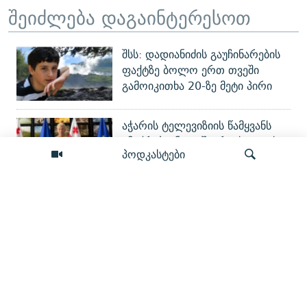
შეიძლება დაგაინტერესოთ
შსს: დადიანიძის გაუჩინარების
ფაქტზე ბოლო ერთ თვეში
გამოიკითხა 20-ზე მეტი პირი
აჭარის ტელევიზიის წამყვანს
ემუქრებიან და შეურაცხყოფას
პოდკასტები
აყენებენ - გამოძიება დაიწყო
ეს აშშ-სომხეთის მზარდი
თანამშრომლობის მაგალითია -
ძიება
აშშ-ის საელჩო NVIDIA-ს
მხარდაჭერით AI-ქარხნის
გახსნაზე
თათრეთის რესპუბლიკაში