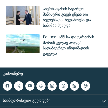
აზერბაიჯანის საგარეო
მინისტრი კიევს ეწვია და
ზელენსკის, ბუდანოვსა და
სიბიჰას შეხვდა
Politico: აშშ-სა და უკრაინას
შორის კვლავ აღდგა
სადაზვერვო ინფომაციის
გაცვლა
ᲒᲐᲛᲝᲘᲬᲔᲠᲔ
ᲡᲐᲘᲜᲤᲝᲠᲛᲐᲪᲘᲝ ᲒᲕᲔᲠᲓᲔᲑᲘ