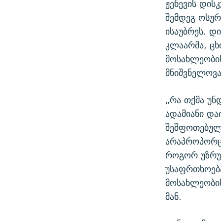
ჟენევის დის
შემდეგ ოსურ
ისაუბრეს. დ
კლაარმა, ცხ
მოსახლეობის
მნიშვნელოვა
„რა თქმა უნ
ადამიანი და
შეშფოთებულ
არაპროპორცი
როგორ უზრუ
უსაფრთხოება
მოსახლეობის
მან.