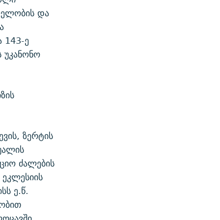
ლელობის და
ა
ა 143-ე
ს უკანონო
ზის
ევის, ზერტის
უალის
ციო ძალების
 ეკლესიის
სს ე.წ.
ეობით
ლოცავში