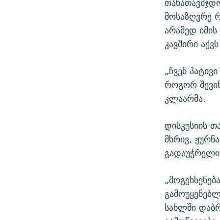
თანათავმჯდო
მოსაზღვრე რ
არამედ იმი
კავშირი აქვ
„ჩვენ პატივ
როგორ შევი
კლაარმა.
დისკუსიის თ
მხრივ, ჟურნ
გადაუჭრელი 
„მოგეხსენებ
გამოუყენებ
სახლში დაბრ