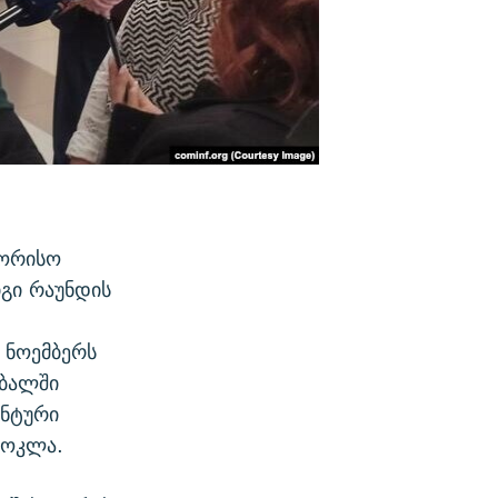
შორისო
იგი რაუნდის
 ნოემბერს
რბალში
ინტური
მოკლა.