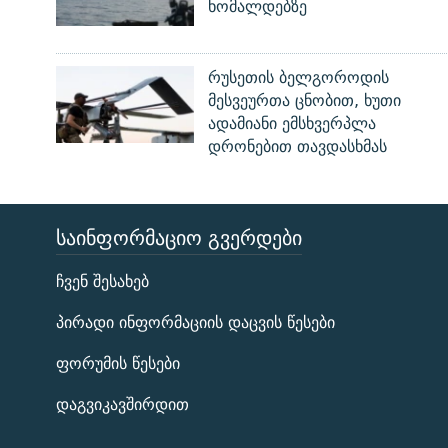
ხომალდებზე
რუსეთის ბელგოროდის
მესვეურთა ცნობით, ხუთი
ადამიანი ემსხვერპლა
დრონებით თავდასხმას
ᲡᲐᲘᲜᲤᲝᲠᲛᲐᲪᲘᲝ ᲒᲕᲔᲠᲓᲔᲑᲘ
ЭХО КАВКАЗА
ჩვენ შესახებ
ᲒᲐᲛᲝᲘᲬᲔᲠᲔ
პირადი ინფორმაციის დაცვის წესები
ფორუმის წესები
დაგვიკავშირდით
რთე/რთ-ის ყველა საიტი