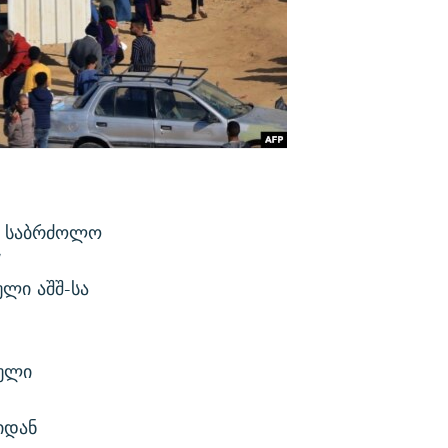
ენ საბრძოლო
“
ლი აშშ-სა
რული
იდან