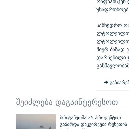
რაფაჰისკენ 
უსაფრთხოები
სამხედრო ო
ლტოლვილთა ბ
ლტოლვილთა უ
მიერ ბაზად 
დარჩენილი ჯ
განმავლობაშ
გაზიარე
შეიძლება დაგაინტერესოთ
ბრიტანეთმა 25 პროცენტით
გაზარდა დაკვირვება რუსეთის