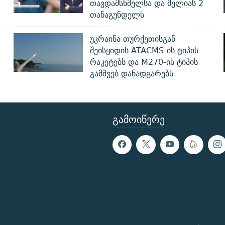
თავდამსხმელსა და მელიას 2
თანაგუნდელს
უკრაინა თურქეთისგან
შეისყიდის ATACMS-ის ტიპის
რაკეტებს და M270-ის ტიპის
გამშვებ დანადგარებს
ᲒᲐᲛᲝᲘᲬᲔᲠᲔ