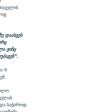
ი
სთაველის
ყოფ
ე დაასვეს
ერც
ლა ვინც
უპავენ“.
ი 9
ემ.
ბოლო
ველას
 და საჭიროდ
დგომებს: