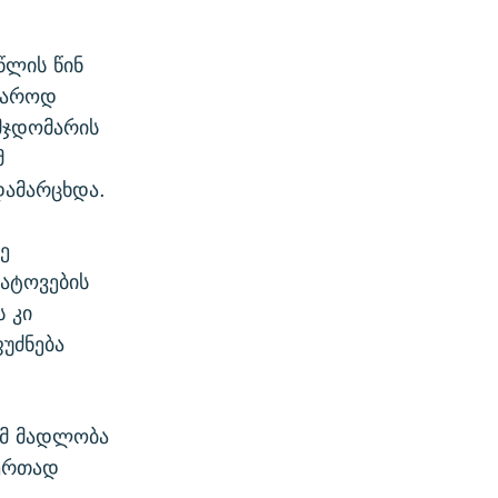
წლის წინ
აჯაროდ
მჯდომარის
მ
დამარცხდა.
ე
დატოვების
ს კი
ფუძნება
ამ მადლობა
 ერთად