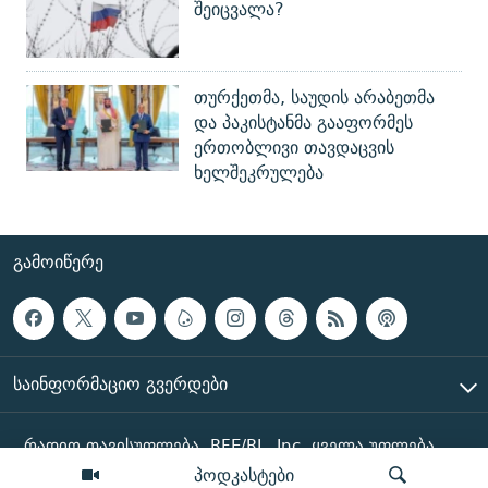
შეიცვალა?
თურქეთმა, საუდის არაბეთმა
და პაკისტანმა გააფორმეს
ერთობლივი თავდაცვის
ხელშეკრულება
ᲒᲐᲛᲝᲘᲬᲔᲠᲔ
ᲡᲐᲘᲜᲤᲝᲠᲛᲐᲪᲘᲝ ᲒᲕᲔᲠᲓᲔᲑᲘ
რადიო თავისუფლება, RFE/RL, Inc. ყველა უფლება
დაცულია
პოდკასტები