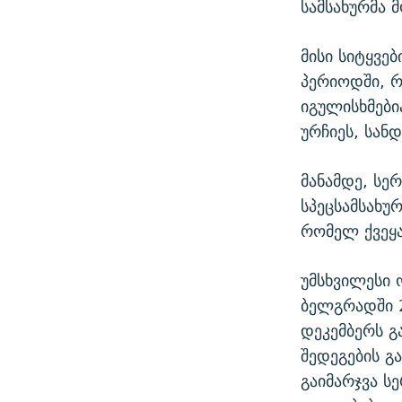
სამსახურმა 
მისი სიტყვე
პერიოდში, რ
იგულისხმები
ურჩიეს, სან
მანამდე, სე
სპეცსამსახუ
რომელ ქვეყა
უმსხვილესი 
ბელგრადში 2
დეკემბერს გ
შედეგების გ
გაიმარჯვა ს