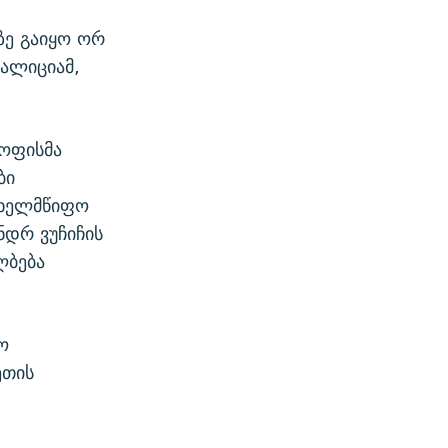
ზე გაიყო ორ
ალიციამ,
 ოფისმა
ბი
ახელმწიფო
ნდრ ვუჩიჩის
ლბება
ო
ეთის