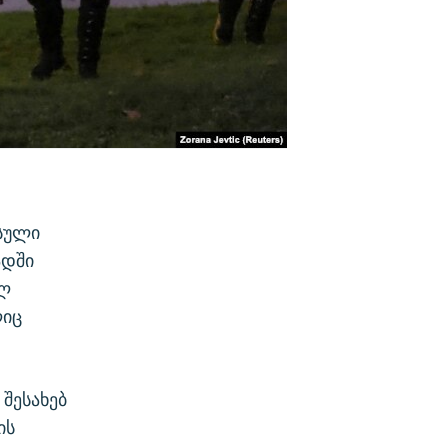
უსული
ადში
ელ
ლიც
 შესახებ
ის