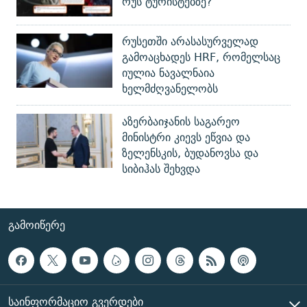
რუს ტურისტებზე?
რუსეთში არასასურველად
გამოაცხადეს HRF, რომელსაც
იულია ნავალნაია
ხელმძღვანელობს
აზერბაიჯანის საგარეო
მინისტრი კიევს ეწვია და
ზელენსკის, ბუდანოვსა და
სიბიჰას შეხვდა
ᲒᲐᲛᲝᲘᲬᲔᲠᲔ
ᲡᲐᲘᲜᲤᲝᲠᲛᲐᲪᲘᲝ ᲒᲕᲔᲠᲓᲔᲑᲘ