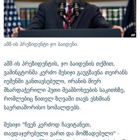
ᲒᲐᲛᲝᲘᲬᲔᲠᲔ
ᲛᲝᲚᲐᲞᲐᲠᲐᲙᲔ ᲢᲔᲥᲡᲢᲔᲑᲘ
ᲩᲔᲛᲘ ᲡᲘᲙᲕᲓᲘᲚᲘᲡ ᲛᲘᲖᲔᲖᲘᲐ COVID-19
ᲨᲘᲜ - ᲣᲪᲮᲝᲔᲗᲨᲘ
11 ᲬᲔᲚᲘ - 11 ᲐᲛᲑᲐᲕᲘ
ᲚᲘᲢᲔᲠᲐᲢᲣᲠᲣᲚᲘ ᲬᲐᲮᲜᲐᲒᲔᲑᲘ
ᲡᲐᲞᲐᲠᲚᲐᲛᲔᲜᲢᲝ ᲐᲠᲩᲔᲕᲜᲔᲑᲘᲡ ᲘᲡᲢᲝᲠᲘᲐ
ᲐᲛᲔᲠᲘᲙᲣᲚᲘ ᲛᲝᲗᲮᲠᲝᲑᲐ
ᲑᲐᲕᲨᲕᲔᲑᲘ ᲞᲠᲝᲡᲢᲘᲢᲣᲪᲘᲐᲨᲘ - ᲐᲛᲝᲣᲗᲥᲛᲔᲚᲘ ᲐᲛᲑᲐᲕᲘ
აშშ-ის პრეზიდენტი ჯო ბაიდენი.
რთე/რთ-ის ყველა საიტი
ᲘᲛᲞᲔᲠᲘᲐ ᲓᲐ ᲠᲐᲓᲘᲝ
5 ᲐᲛᲑᲐᲕᲘ - 20 ᲘᲕᲜᲘᲡᲡ ᲓᲐᲨᲐᲕᲔᲑᲣᲚᲔᲑᲘ
ᲐᲒᲕᲘᲡᲢᲝᲡ ᲝᲛᲘ
აშშ-ის პრეზიდენტის, ჯო ბაიდენის თქმით,
ვაშინგტონმა კერძო მესიჯი გაუგზავნა თეირანს
ПРИВЕТ ᲙᲣᲚᲢᲣᲠᲐ
იემენში განთავსებული, ირანის მიერ
მხარდაჭერილი ჰუთი მეამბოხეების საკითხზე,
რომლებიც წითელ ზღვაში თავს ესხმიან
საერთაშორისო ხომალდებს.
მესიჯი "ჩვენ კერძოდ ჩავიტანეთ,
თავდაჯერებული ვართ და მომზადებული" -