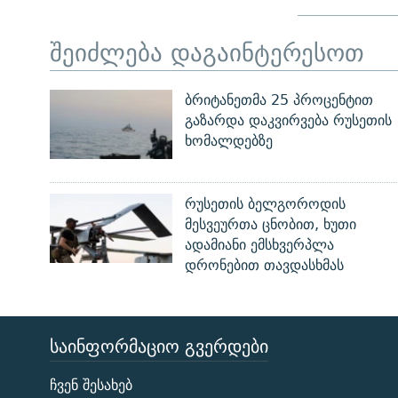
შეიძლება დაგაინტერესოთ
ბრიტანეთმა 25 პროცენტით
გაზარდა დაკვირვება რუსეთის
ხომალდებზე
რუსეთის ბელგოროდის
მესვეურთა ცნობით, ხუთი
ადამიანი ემსხვერპლა
დრონებით თავდასხმას
ᲡᲐᲘᲜᲤᲝᲠᲛᲐᲪᲘᲝ ᲒᲕᲔᲠᲓᲔᲑᲘ
ЭХО КАВКАЗА
ჩვენ შესახებ