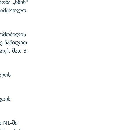
ობა „ხმის"
ასამართლო
ტომობილის
რე ნაწილით
ად). მათ 3-
ელოს
გიის
ს N1-ში