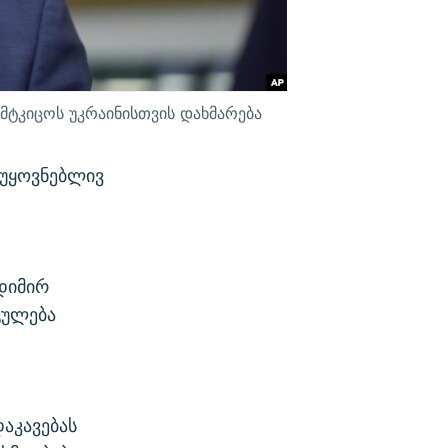
ამტკიცოს უკრაინისთვის დახმარება
აუყოვნებლივ
დიმირ
გულება
აკავებას