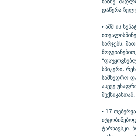
ხაზზე. მადლ
დაწერა ზელე
• აშშ-ის სე
ითვალისწინ
ხარჯებს, მა
მოგვიანებით
"დაუყოვნებ
სპიკერი, რე
სამხედრო და
ასევე უსაფრ
მექსიკასთან.
• 17 თებერვ
იტყობინებოდ
ტარნავსკი.