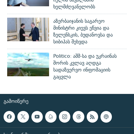
ხელმძღვანელობს
აზერბაიჯანის საგარეო
მინისტრი კიევს ეწვია და
ზელენსკის, ბუდანოვსა და
სიბიჰას შეხვდა
Politico: აშშ-სა და უკრაინას
შორის კვლავ აღდგა
სადაზვერვო ინფომაციის
გაცვლა
ᲒᲐᲛᲝᲘᲬᲔᲠᲔ