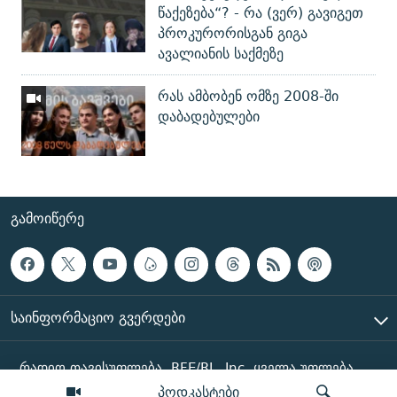
წაქეზება“? - რა (ვერ) გავიგეთ
პროკურორისგან გიგა
ავალიანის საქმეზე
რას ამბობენ ომზე 2008-ში
დაბადებულები
ᲒᲐᲛᲝᲘᲬᲔᲠᲔ
ᲡᲐᲘᲜᲤᲝᲠᲛᲐᲪᲘᲝ ᲒᲕᲔᲠᲓᲔᲑᲘ
რადიო თავისუფლება, RFE/RL, Inc. ყველა უფლება
დაცულია
პოდკასტები