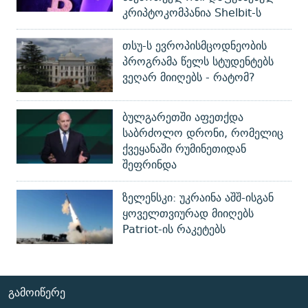
კრიპტოკომპანია Shelbit-ს
თსუ-ს ევროპისმცოდნეობის
პროგრამა წელს სტუდენტებს
ვეღარ მიიღებს - რატომ?
ბულგარეთში აფეთქდა
საბრძოლო დრონი, რომელიც
ქვეყანაში რუმინეთიდან
შეფრინდა
ზელენსკი: უკრაინა აშშ-ისგან
ყოველთვიურად მიიღებს
Patriot-ის რაკეტებს
ᲒᲐᲛᲝᲘᲬᲔᲠᲔ