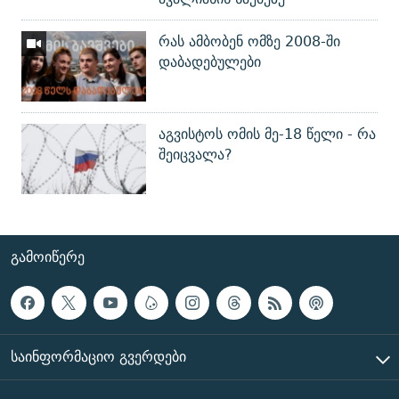
რას ამბობენ ომზე 2008-ში
დაბადებულები
აგვისტოს ომის მე-18 წელი - რა
შეიცვალა?
ᲒᲐᲛᲝᲘᲬᲔᲠᲔ
ᲡᲐᲘᲜᲤᲝᲠᲛᲐᲪᲘᲝ ᲒᲕᲔᲠᲓᲔᲑᲘ