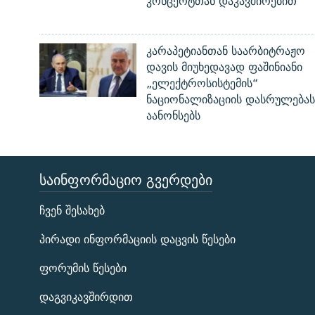
კონცერტთან დაკავშირებით
კარაპეტიანთან საარბიტრაჟო
დავის მიუხედავად ფაშინიანი
„ელექტროსისტემის“
ნაციონალიზაციის დასრულებას
აანონსებს
ᲡᲐᲘᲜᲤᲝᲠᲛᲐᲪᲘᲝ ᲒᲕᲔᲠᲓᲔᲑᲘ
ЭХО КАВКАЗА
ჩვენ შესახებ
ᲒᲐᲛᲝᲘᲬᲔᲠᲔ
პირადი ინფორმაციის დაცვის წესები
ფორუმის წესები
დაგვიკავშირდით