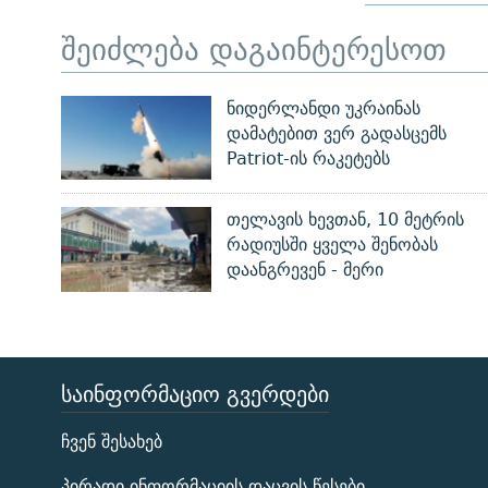
შეიძლება დაგაინტერესოთ
ნიდერლანდი უკრაინას
დამატებით ვერ გადასცემს
Patriot-ის რაკეტებს
თელავის ხევთან, 10 მეტრის
რადიუსში ყველა შენობას
დაანგრევენ - მერი
ᲡᲐᲘᲜᲤᲝᲠᲛᲐᲪᲘᲝ ᲒᲕᲔᲠᲓᲔᲑᲘ
ЭХО КАВКАЗА
ჩვენ შესახებ
ᲒᲐᲛᲝᲘᲬᲔᲠᲔ
პირადი ინფორმაციის დაცვის წესები