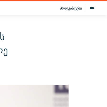
პოდკასტები
ს
ლე