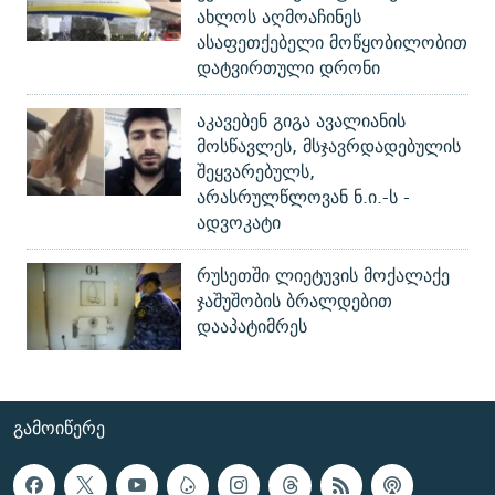
ახლოს აღმოაჩინეს
ასაფეთქებელი მოწყობილობით
დატვირთული დრონი
აკავებენ გიგა ავალიანის
მოსწავლეს, მსჯავრდადებულის
შეყვარებულს,
არასრულწლოვან ნ.ი.-ს -
ადვოკატი
რუსეთში ლიეტუვის მოქალაქე
ჯაშუშობის ბრალდებით
დააპატიმრეს
ᲒᲐᲛᲝᲘᲬᲔᲠᲔ