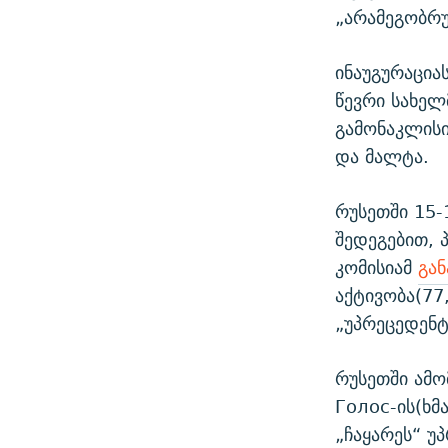
„არამეგობრუ
ინაუგურაცია
წევრი სახელ
გამონაკლისი
და მალტა.
რუსეთში 15-
შედეგებით, 
კომისიამ
გან
აქტივობა(77
„უპრეცედენტ
რუსეთში ამ
Голос-ის(ხმ
„ჩაყარეს“ უ