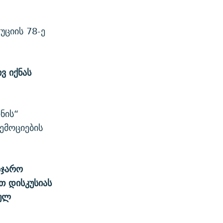
უციის 78-ე
ვ იქნას
ნის“
ემოციების
აჯარო
თ დისკუსიას
ტულ