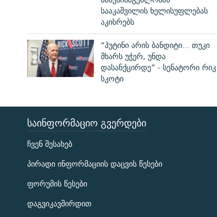
სააკაშვილის ხელისუფლებას
აკისრებს
“პუტინი არის ბანდიტი... თუკი
მხარს უჭერ, უნდა
დასანქცირდე” - სენატორი რიკ
სკოტი
ᲡᲐᲘᲜᲤᲝᲠᲛᲐᲪᲘᲝ ᲒᲕᲔᲠᲓᲔᲑᲘ
ЭХО КАВКАЗА
ჩვენ შესახებ
ᲒᲐᲛᲝᲘᲬᲔᲠᲔ
პირადი ინფორმაციის დაცვის წესები
ფორუმის წესები
დაგვიკავშირდით