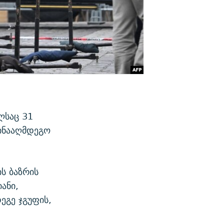
ლსაც 31
წინააღმდეგო
ის ბაზრის
ანი,
გე ჯგუფის,