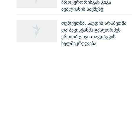
პროკურორისგან გიგა
ავალიანის საქმეზე
თურქეთმა, საუდის არაბეთმა
და პაკისტანმა გააფორმეს
რთე/რთ-ის ყველა საიტი
ერთობლივი თავდაცვის
ხელშეკრულება
ᲡᲐᲘᲜᲤᲝᲠᲛᲐᲪᲘᲝ ᲒᲕᲔᲠᲓᲔᲑᲘ
ჩვენ შესახებ
პირადი ინფორმაციის დაცვის წესები
ფორუმის წესები
დაგვიკავშირდით