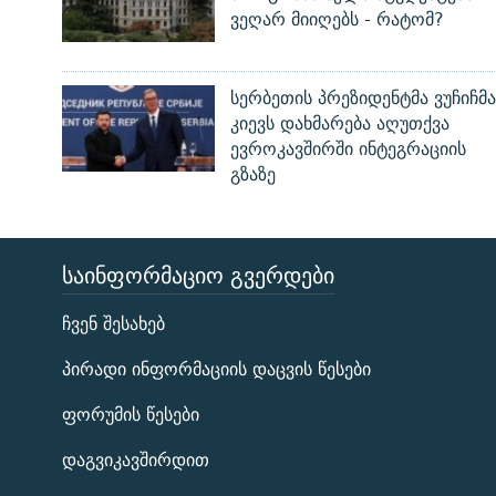
ვეღარ მიიღებს - რატომ?
სერბეთის პრეზიდენტმა ვუჩიჩმა
კიევს დახმარება აღუთქვა
ევროკავშირში ინტეგრაციის
გზაზე
ᲡᲐᲘᲜᲤᲝᲠᲛᲐᲪᲘᲝ ᲒᲕᲔᲠᲓᲔᲑᲘ
ЭХО КАВКАЗА
ჩვენ შესახებ
ᲒᲐᲛᲝᲘᲬᲔᲠᲔ
პირადი ინფორმაციის დაცვის წესები
ფორუმის წესები
დაგვიკავშირდით