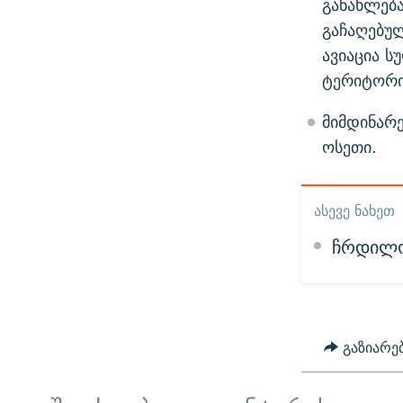
განახლება
გაჩაღებუ
ავიაცია 
ტერიტორი
მიმდინარ
ოსეთი.
ᲐᲡᲔᲕᲔ ᲜᲐᲮᲔᲗ
ჩრდილო
გაზიარე