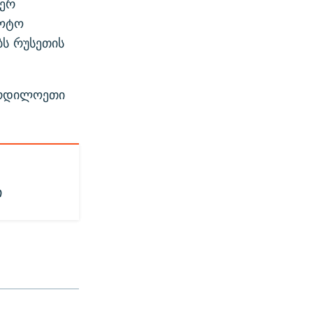
იერ
ლოტო
ს რუსეთის
ჩრდილოეთი
ი