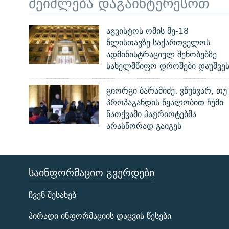
შეიძლება დაგაინტერესოთ
აგვისტოს ომის მე-18
წლისთავზე საქართველოს
ადმინისტრაციულ შენობებზე
სახელმწიფო დროშები დაუშვე
გიორგი ბარამიძე: ვწუხვარ, თუ
პროპაგანდის წყალობით ჩემი
ნათქვამი პატრიოტებმა
არასწორად გაიგეს
ᲡᲐᲘᲜᲤᲝᲠᲛᲐᲪᲘᲝ ᲒᲕᲔᲠᲓᲔᲑᲘ
ЭХО КАВКАЗА
ჩვენ შესახებ
ᲒᲐᲛᲝᲘᲬᲔᲠᲔ
პირადი ინფორმაციის დაცვის წესები