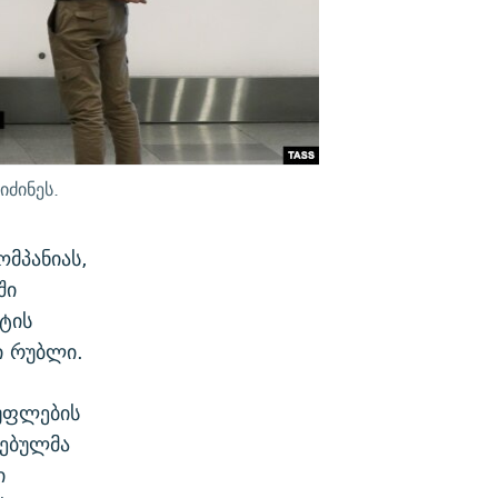
ძინეს.
მპანიას,
ში
იტის
ი რუბლი.
უფლების
ნებულმა
ი