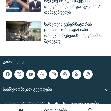
საქმეზე ბრალი წაუყენეს
თავდამსხმელსა და მელიას 2
თანაგუნდელს
ხარკოვის გუბერნატორის
ცნობით, ორი ადამიანი
დაიღუპა რუსეთის თავდასხმის
შედეგად
ᲒᲐᲛᲝᲘᲬᲔᲠᲔ
ᲡᲐᲘᲜᲤᲝᲠᲛᲐᲪᲘᲝ ᲒᲕᲔᲠᲓᲔᲑᲘ
რადიო თავისუფლება, RFE/RL, Inc. ყველა უფლება
დაცულია
პოდკასტები