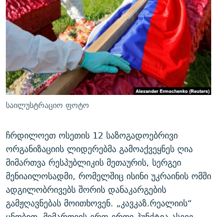
ᲒᲐᲛᲝᲘᲬᲔᲠᲔ
ᲛᲝᲚᲐᲞᲐᲠᲐᲙᲔ ᲢᲔᲥᲡᲢᲔᲑᲘ
ᲩᲔᲛᲘ ᲡᲘᲙᲕᲓᲘᲚᲘᲡ ᲛᲘᲖᲔᲖᲘᲐ COVID-19
ᲨᲘᲜ - ᲣᲪᲮᲝᲔᲗᲨᲘ
11 ᲬᲔᲚᲘ - 11 ᲐᲛᲑᲐᲕᲘ
ᲚᲘᲢᲔᲠᲐᲢᲣᲠᲣᲚᲘ ᲬᲐᲮᲜᲐᲒᲔᲑᲘ
ᲡᲐᲞᲐᲠᲚᲐᲛᲔᲜᲢᲝ ᲐᲠᲩᲔᲕᲜᲔᲑᲘᲡ ᲘᲡᲢᲝᲠᲘᲐ
ᲐᲛᲔᲠᲘᲙᲣᲚᲘ ᲛᲝᲗᲮᲠᲝᲑᲐ
ᲑᲐᲕᲨᲕᲔᲑᲘ ᲞᲠᲝᲡᲢᲘᲢᲣᲪᲘᲐᲨᲘ - ᲐᲛᲝᲣᲗᲥᲛᲔᲚᲘ ᲐᲛᲑᲐᲕᲘ
რთე/რთ-ის ყველა საიტი
ᲘᲛᲞᲔᲠᲘᲐ ᲓᲐ ᲠᲐᲓᲘᲝ
5 ᲐᲛᲑᲐᲕᲘ - 20 ᲘᲕᲜᲘᲡᲡ ᲓᲐᲨᲐᲕᲔᲑᲣᲚᲔᲑᲘ
ᲐᲒᲕᲘᲡᲢᲝᲡ ᲝᲛᲘ
საილუსტრაციო ფოტო
ПРИВЕТ ᲙᲣᲚᲢᲣᲠᲐ
ჩრდილოეთ ოსეთის 12 საზოგადოებრივი
ორგანიზაციის ლიდერებმა გამოაქვეყნეს ღია
მიმართვა რესპუბლიკის მეთაურის, სერგეი
მენიაილოსადმი, რომელშიც ისინი უკრაინის ომში
ადგილობრივებს შორის დანაკარგების
გამჟღავნებას მოითხოვენ. „კავკაზ.რეალიის“
ცნობით, მიმართვის ერთ-ერთი პუნქტია ასევე