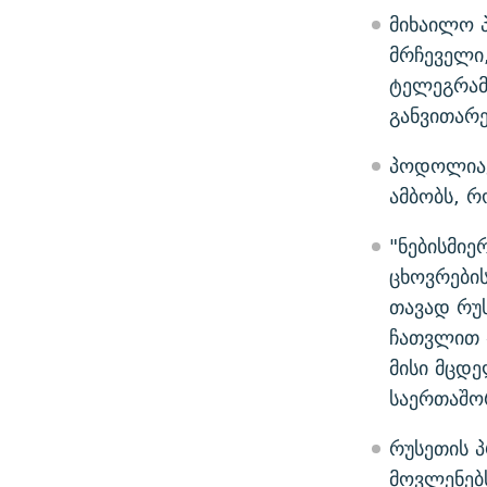
მიხაილო 
მრჩეველი
ტელეგრამი
განვითარ
პოდოლიაკი
ამბობს, რ
"ნებისმიე
ცხოვრების
თავად რუ
ჩათვლით 
მისი მცდ
საერთაშო
რუსეთის პ
მოვლენებს