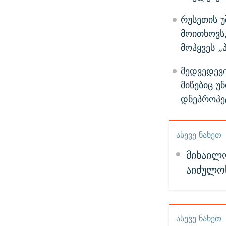
რუსეთის უ
მოითხოვს
მოჰყვეს 
მედვედევი
მიწებიც უ
დნეპროპე
ᲐᲡᲔᲕᲔ ᲜᲐᲮᲔᲗ
მიხაილო
აიძულოს
ᲐᲡᲔᲕᲔ ᲜᲐᲮᲔᲗ