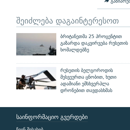
გაზიარე
შეიძლება დაგაინტერესოთ
ბრიტანეთმა 25 პროცენტით
გაზარდა დაკვირვება რუსეთის
ხომალდებზე
რუსეთის ბელგოროდის
მესვეურთა ცნობით, ხუთი
ადამიანი ემსხვერპლა
დრონებით თავდასხმას
ᲡᲐᲘᲜᲤᲝᲠᲛᲐᲪᲘᲝ ᲒᲕᲔᲠᲓᲔᲑᲘ
ЭХО КАВКАЗА
ჩვენ შესახებ