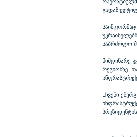
ოპერატიულმა
გადაწყვეტილ
საინფორმაც
უკრაინელებმ
საბრძოლო მა
მიმდინარე კ
რეგიონზე. თ
ინფრასტრუქ
„ჩვენი ენერ
ინფრასტრუქტ
პრეზიდენტის