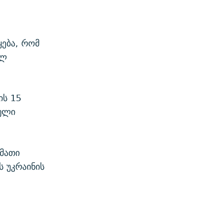
ება, რომ
ულ
ის 15
კული
 მათი
 უკრაინის