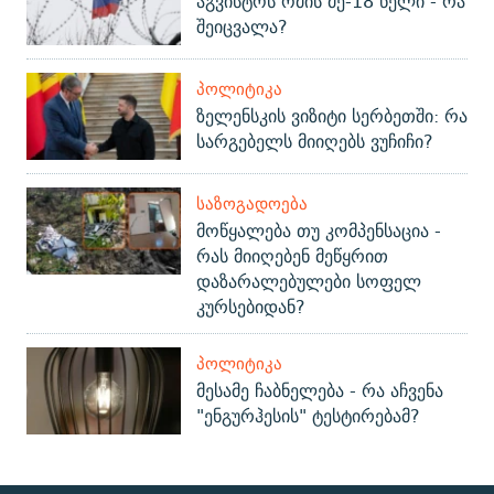
აგვისტოს ომის მე-18 წელი - რა
შეიცვალა?
ᲞᲝᲚᲘᲢᲘᲙᲐ
ზელენსკის ვიზიტი სერბეთში: რა
სარგებელს მიიღებს ვუჩიჩი?
ᲡᲐᲖᲝᲒᲐᲓᲝᲔᲑᲐ
მოწყალება თუ კომპენსაცია -
რას მიიღებენ მეწყრით
დაზარალებულები სოფელ
კურსებიდან?
ᲞᲝᲚᲘᲢᲘᲙᲐ
მესამე ჩაბნელება - რა აჩვენა
"ენგურჰესის" ტესტირებამ?