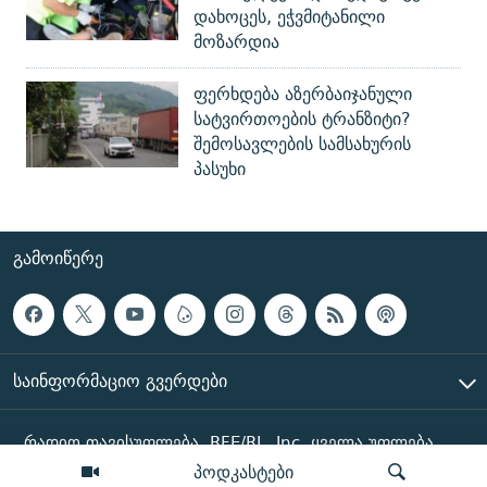
დახოცეს, ეჭვმიტანილი
მოზარდია
ფერხდება აზერბაიჯანული
სატვირთოების ტრანზიტი?
შემოსავლების სამსახურის
პასუხი
ᲒᲐᲛᲝᲘᲬᲔᲠᲔ
ᲡᲐᲘᲜᲤᲝᲠᲛᲐᲪᲘᲝ ᲒᲕᲔᲠᲓᲔᲑᲘ
რადიო თავისუფლება, RFE/RL, Inc. ყველა უფლება
დაცულია
პოდკასტები