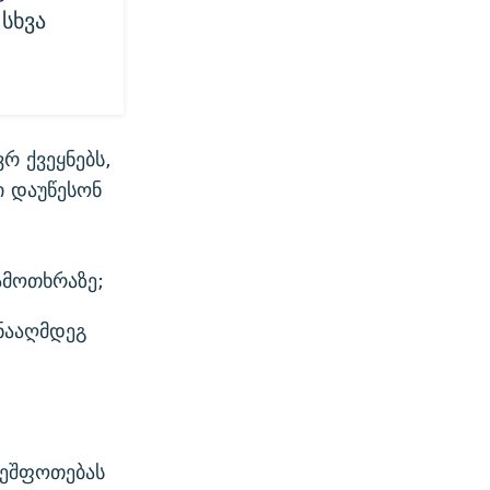
სხვა
რ ქვეყნებს,
ი დაუწესონ
ამოთხრაზე;
ნააღმდეგ
შეშფოთებას