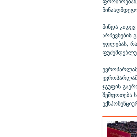
ფორმირებაზ
წინააღმდეგო
მინდა კიდევ
არჩევნების 
უფლებას, რა
ფუძემდებლურ
ევროპარლამ
ევროპარლამე
ჯგუფის გაე
შეშფოთება 
ექსპონენციუ