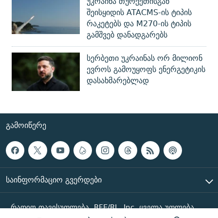
უკრაინა თურქეთისგან
შეისყიდის ATACMS-ის ტიპის
რაკეტებს და M270-ის ტიპის
გამშვებ დანადგარებს
სერბეთი უკრაინას ორ მილიონ
ევროს გამოუყოფს ენერგეტიკის
დასახმარებლად
ᲒᲐᲛᲝᲘᲬᲔᲠᲔ
ᲡᲐᲘᲜᲤᲝᲠᲛᲐᲪᲘᲝ ᲒᲕᲔᲠᲓᲔᲑᲘ
რადიო თავისუფლება, RFE/RL, Inc. ყველა უფლება