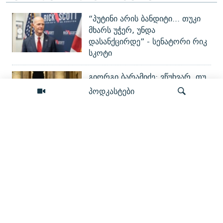
“პუტინი არის ბანდიტი... თუკი
მხარს უჭერ, უნდა
დასანქცირდე” - სენატორი რიკ
სკოტი
გიორგი ბარამიძე: ვწუხვარ, თუ
პროპაგანდის წყალობით ჩემი
პოდკასტები
ნათქვამი პატრიოტებმა
არასწორად გაიგეს
რით მტკიცდება „დანაშაულის
ძიება
წაქეზება“? - რა (ვერ) გავიგეთ
პროკურორისგან გიგა
ავალიანის საქმეზე
რას ამბობენ ომზე 2008-ში
დაბადებულები