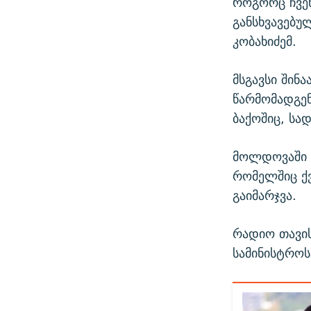
როგორც ჩვე
განსხვავებუ
კობახიძემ.
მსგავსი შინ
წარმომადგენ
ბაქოშიც, სა
მოლდოვაში 3
რომელშიც ქვ
გაიმარჯვა.
რადიო თავი
სამინისტროს 