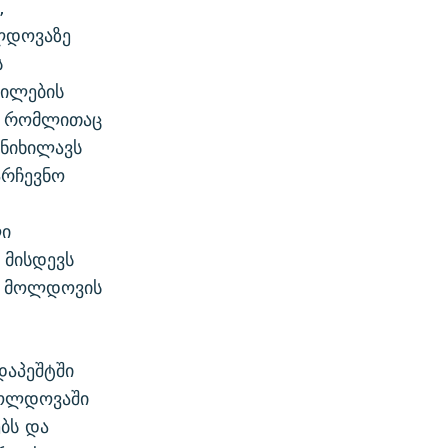
,
ლდოვაზე
ს
ფილების
ო, რომლითაც
ანიხილავს
არჩევნო
ა
ლი
 მისდევს
ია მოლდოვის
დაპეშტში
მოლდოვაში
ბს და