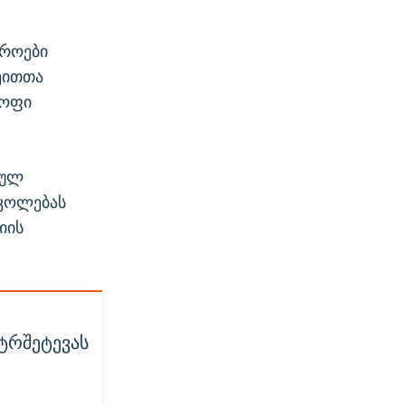
დროები
ეითთა
ყოფი
სულ
რკოლებას
იის
ნტრშეტევას