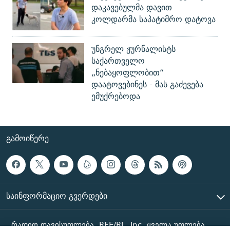
დაკავებულმა დავით
კოლდარმა საპატიმრო დატოვა
უნგრელ ჟურნალისტს
საქართველო
„ნებაყოფლობით“
დაატოვებინეს - მას გაძევება
ემუქრებოდა
ᲒᲐᲛᲝᲘᲬᲔᲠᲔ
ᲡᲐᲘᲜᲤᲝᲠᲛᲐᲪᲘᲝ ᲒᲕᲔᲠᲓᲔᲑᲘ
რადიო თავისუფლება, RFE/RL, Inc. ყველა უფლება