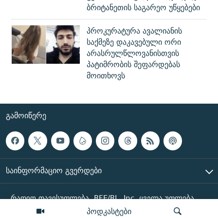
ბრიტანეთის საგარეო უწყებები
პროკურატურა ავალიანის
საქმეზე დაკავებული ორი
არასრულწლოვანისთვის
პატიმრობის შეფარდებას
მოითხოვს
ᲒᲐᲛᲝᲘᲬᲔᲠᲔ
ᲡᲐᲘᲜᲤᲝᲠᲛᲐᲪᲘᲝ ᲒᲕᲔᲠᲓᲔᲑᲘ
რადიო თავისუფლება, RFE/RL, Inc. ყველა უფლება
დაცულია
პოდკასტები