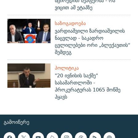
მცირედით შეაფერხა - რა
ვიცით ამ ეტაპზე
ᲡᲐᲖᲝᲒᲐᲓᲝᲔᲑᲐ
ვარდიაშვილი ზარდიაშვილის
ნაცვლად - საკადრო
ცვლილებები ორი „ბლექაუთის“
შემდეგ
ᲞᲝᲚᲘᲢᲘᲙᲐ
"20 ივნისის საქმე"
სასამართლოში -
პროკურატურას 1065 მოწმე
ჰყავს
ᲒᲐᲛᲝᲘᲬᲔᲠᲔ