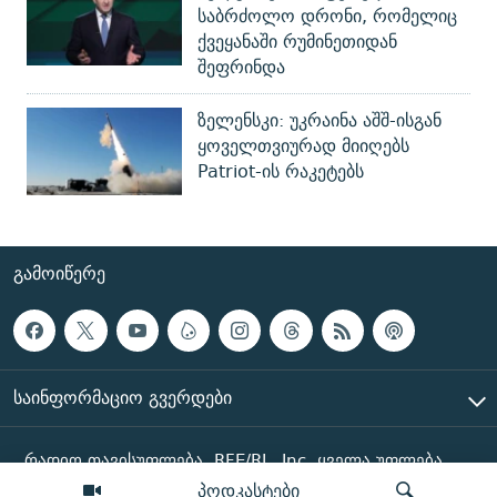
საბრძოლო დრონი, რომელიც
ქვეყანაში რუმინეთიდან
შეფრინდა
ზელენსკი: უკრაინა აშშ-ისგან
ყოველთვიურად მიიღებს
Patriot-ის რაკეტებს
ᲒᲐᲛᲝᲘᲬᲔᲠᲔ
ᲡᲐᲘᲜᲤᲝᲠᲛᲐᲪᲘᲝ ᲒᲕᲔᲠᲓᲔᲑᲘ
რადიო თავისუფლება, RFE/RL, Inc. ყველა უფლება
დაცულია
პოდკასტები