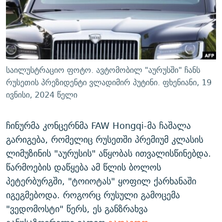
ᲒᲐᲛᲝᲘᲬᲔᲠᲔ
ᲛᲝᲚᲐᲞᲐᲠᲐᲙᲔ ᲢᲔᲥᲡᲢᲔᲑᲘ
ᲩᲔᲛᲘ ᲡᲘᲙᲕᲓᲘᲚᲘᲡ ᲛᲘᲖᲔᲖᲘᲐ COVID-19
ᲨᲘᲜ - ᲣᲪᲮᲝᲔᲗᲨᲘ
11 ᲬᲔᲚᲘ - 11 ᲐᲛᲑᲐᲕᲘ
ᲚᲘᲢᲔᲠᲐᲢᲣᲠᲣᲚᲘ ᲬᲐᲮᲜᲐᲒᲔᲑᲘ
ᲡᲐᲞᲐᲠᲚᲐᲛᲔᲜᲢᲝ ᲐᲠᲩᲔᲕᲜᲔᲑᲘᲡ ᲘᲡᲢᲝᲠᲘᲐ
ᲐᲛᲔᲠᲘᲙᲣᲚᲘ ᲛᲝᲗᲮᲠᲝᲑᲐ
ᲑᲐᲕᲨᲕᲔᲑᲘ ᲞᲠᲝᲡᲢᲘᲢᲣᲪᲘᲐᲨᲘ - ᲐᲛᲝᲣᲗᲥᲛᲔᲚᲘ ᲐᲛᲑᲐᲕᲘ
საილუსტრაციო ფოტო. ავტომობილ "აურუსში" ჩანს
რთე/რთ-ის ყველა საიტი
ᲘᲛᲞᲔᲠᲘᲐ ᲓᲐ ᲠᲐᲓᲘᲝ
5 ᲐᲛᲑᲐᲕᲘ - 20 ᲘᲕᲜᲘᲡᲡ ᲓᲐᲨᲐᲕᲔᲑᲣᲚᲔᲑᲘ
რუსეთის პრეზიდენტი ვლადიმირ პუტინი. ფხენიანი, 19
ივნისი, 2024 წელი
ᲐᲒᲕᲘᲡᲢᲝᲡ ᲝᲛᲘ
ПРИВЕТ ᲙᲣᲚᲢᲣᲠᲐ
ჩინურმა კონცერნმა FAW Hongqi-მა ჩაშალა
გარიგება, რომელიც რუსეთში პრემიუმ კლასის
ლიმუზინის "აურუსის" აწყობას ითვალისწინებდა.
წარმოების დაწყება ამ წლის ბოლოს
პეტერბურგში, "ტოიოტას" ყოფილ ქარხანაში
იგეგმებოდა. როგორც რუსული გამოცემა
"ვედომოსტი" წერს, ეს განზრახვა