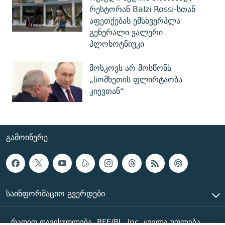
რესტორან Balzi Rossi-სთან
აფეთქებას ემსხვერპლა
გენერალი ვალერი
პლოხოტნიუკი
მოსკოვს არ მოსწონს
„სომხეთის ფლირტაობა
კიევთან“
ᲒᲐᲛᲝᲘᲬᲔᲠᲔ
ᲡᲐᲘᲜᲤᲝᲠᲛᲐᲪᲘᲝ ᲒᲕᲔᲠᲓᲔᲑᲘ
რადიო თავისუფლება, RFE/RL, Inc. ყველა უფლება