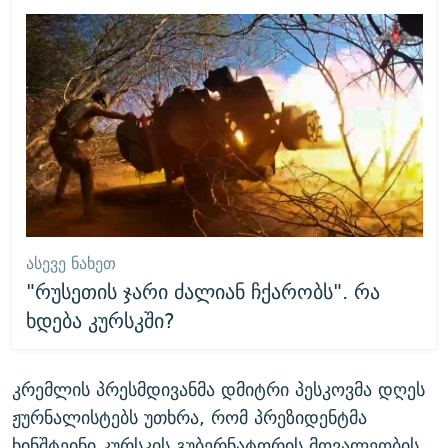
ᲐᲡᲔᲕᲔ ᲜᲐᲮᲔᲗ
"რუსეთის ჯარი ძალიან ჩქარობს". რა
ხდება კურსკში?
კრემლის პრესმდივანმა დმიტრი პესკოვმა დღეს
ჟურნალისტებს უთხრა, რომ პრეზიდენტმა
ხინშტეინი კურსკის გუბერნატორის მოვალეობის