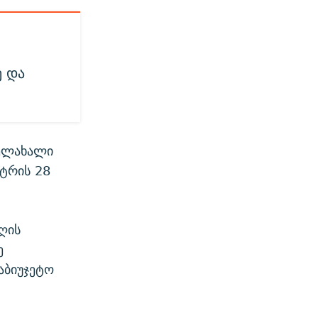
ე და
ხელახალი
სტრის 28
ღის
ე
აბიუჯეტო