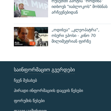
რუსეთში პარტია "როდინა"
ითხოვს "იაბლოკოს" მოხსნას
არჩევნებიდან
„ოდისეა“ „კლეოპატრა“,
ოსური ეპოსი - კინო 70
მილიმეტრიან ფირზე
ᲡᲐᲘᲜᲤᲝᲠᲛᲐᲪᲘᲝ ᲒᲕᲔᲠᲓᲔᲑᲘ
ЭХО КАВКАЗА
ჩვენ შესახებ
ᲒᲐᲛᲝᲘᲬᲔᲠᲔ
პირადი ინფორმაციის დაცვის წესები
ფორუმის წესები
დაგვიკავშირდით