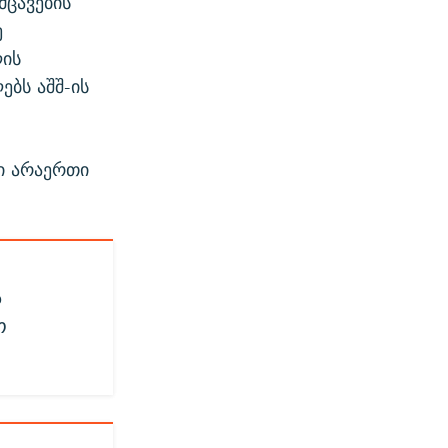
მცავების
ე
ლის
ებს აშშ-ის
ი არაერთი
ა
ო