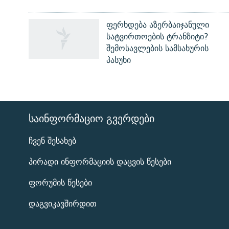
ფერხდება აზერბაიჯანული
სატვირთოების ტრანზიტი?
შემოსავლების სამსახურის
პასუხი
ᲡᲐᲘᲜᲤᲝᲠᲛᲐᲪᲘᲝ ᲒᲕᲔᲠᲓᲔᲑᲘ
ЭХО КАВКАЗА
ჩვენ შესახებ
ᲒᲐᲛᲝᲘᲬᲔᲠᲔ
პირადი ინფორმაციის დაცვის წესები
ფორუმის წესები
დაგვიკავშირდით
რთე/რთ-ის ყველა საიტი