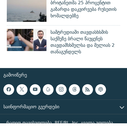
ბრიტანეთმა 25 პროცენტით
გაზარდა დაკვირვება რუსეთის
ხომალდებზე
სამტრედიაში თავდასხსმის
საქმეზე ბრალი წაუყენეს
თავდამსხმელსა და მელიას 2
თანაგუნდელს
ᲒᲐᲛᲝᲘᲬᲔᲠᲔ
ᲡᲐᲘᲜᲤᲝᲠᲛᲐᲪᲘᲝ ᲒᲕᲔᲠᲓᲔᲑᲘ
რადიო თავისუფლება, RFE/RL, Inc. ყველა უფლება