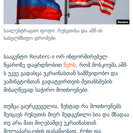
ᲒᲐᲛᲝᲘᲬᲔᲠᲔ
ᲛᲝᲚᲐᲞᲐᲠᲐᲙᲔ ᲢᲔᲥᲡᲢᲔᲑᲘ
ᲩᲔᲛᲘ ᲡᲘᲙᲕᲓᲘᲚᲘᲡ ᲛᲘᲖᲔᲖᲘᲐ COVID-19
ᲨᲘᲜ - ᲣᲪᲮᲝᲔᲗᲨᲘ
11 ᲬᲔᲚᲘ - 11 ᲐᲛᲑᲐᲕᲘ
ᲚᲘᲢᲔᲠᲐᲢᲣᲠᲣᲚᲘ ᲬᲐᲮᲜᲐᲒᲔᲑᲘ
ᲡᲐᲞᲐᲠᲚᲐᲛᲔᲜᲢᲝ ᲐᲠᲩᲔᲕᲜᲔᲑᲘᲡ ᲘᲡᲢᲝᲠᲘᲐ
საილუსტრაციო ფოტო: რუსეთისა და აშშ-ის
ᲐᲛᲔᲠᲘᲙᲣᲚᲘ ᲛᲝᲗᲮᲠᲝᲑᲐ
ᲑᲐᲕᲨᲕᲔᲑᲘ ᲞᲠᲝᲡᲢᲘᲢᲣᲪᲘᲐᲨᲘ - ᲐᲛᲝᲣᲗᲥᲛᲔᲚᲘ ᲐᲛᲑᲐᲕᲘ
სახელმწიფო დროშები
რთე/რთ-ის ყველა საიტი
ᲘᲛᲞᲔᲠᲘᲐ ᲓᲐ ᲠᲐᲓᲘᲝ
5 ᲐᲛᲑᲐᲕᲘ - 20 ᲘᲕᲜᲘᲡᲡ ᲓᲐᲨᲐᲕᲔᲑᲣᲚᲔᲑᲘ
სააგენტო Reuters-ი ორ ინფორმირებულ
ᲐᲒᲕᲘᲡᲢᲝᲡ ᲝᲛᲘ
წყაროზე დაყრდნობით
წერს,
რომ მოსკოვმა აშშ-
ПРИВЕТ ᲙᲣᲚᲢᲣᲠᲐ
ს უკვე გადასცა უკრაინასთან სამშვიდობო და
ვაშინგტონთან გადატვირთვის შეთანხმების
მისაღწევად საჭირო მოთხოვნები.
თუმცა გაურკვეველია, ზუსტად რა მოთხოვნებს
შეიცავს რუსეთის მიერ შედგენილი სია და მზადაა
თუ არა მათ მიღებამდე უკრაინასთან
მოლაპარაკების დასაწყებად. რუსი და